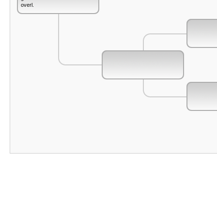
overl.