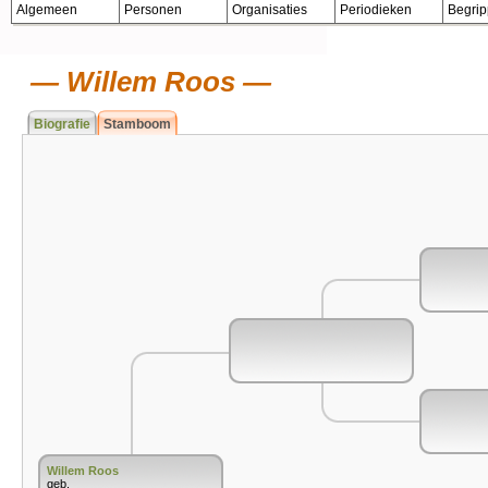
Algemeen
Personen
Organisaties
Periodieken
Begri
Willem Roos
Biografie
Stamboom
Willem Roos
geb.