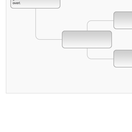
overl.