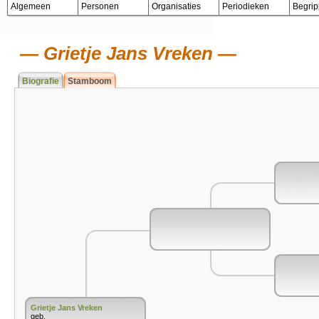
Algemeen
Personen
Organisaties
Periodieken
Begri
Grietje Jans Vreken
Biografie
Stamboom
Grietje Jans Vreken
geb.