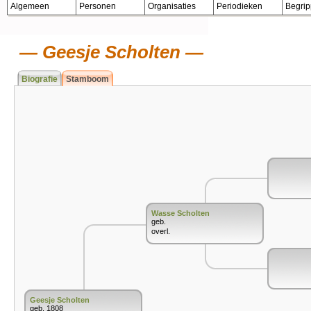
Algemeen
Personen
Organisaties
Periodieken
Begri
Geesje Scholten
Biografie
Stamboom
Wasse Scholten
geb.
overl.
Geesje Scholten
geb. 1808