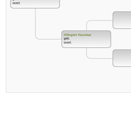
overl.
Hillegien Hazelaar
geb.
overl.