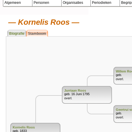
Algemeen
Personen
Organisaties
Periodieken
Begri
Kornelis Roos
Biografie
Stamboom
Willem Ro
geb.
overl.
Jurriaan Roos
geb. 16 Juni 1795
overl.
Geertrui v
geb.
overl.
Kornelis Roos
geb. 1833