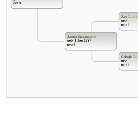
overl.
Jan Jacob
geb.
overl.
Jantje Spaargaren
geb. 1 Jan 1797
overl.
Grietje Ja
geb.
overl.