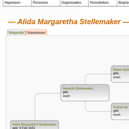
Algemeen
Personen
Organisaties
Periodieken
Begri
Alida Margaretha Stellemaker
Biografie
Stamboom
Eldert Ste
geb.
overl.
Hendrik Stellemaker
geb.
overl.
Grietje de 
geb.
overl.
Alida Margaretha Stellemaker
geb. 9 Feb 1831