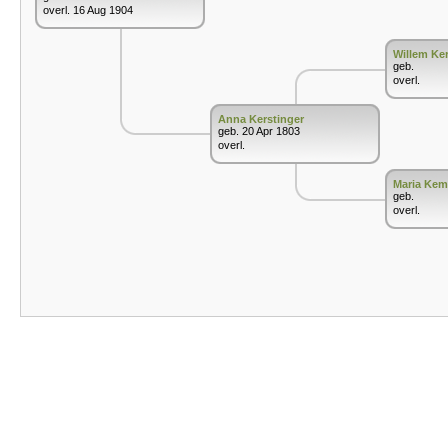
overl. 16 Aug 1904
Willem Ker
geb.
overl.
Anna Kerstinger
geb. 20 Apr 1803
overl.
Maria Kem
geb.
overl.