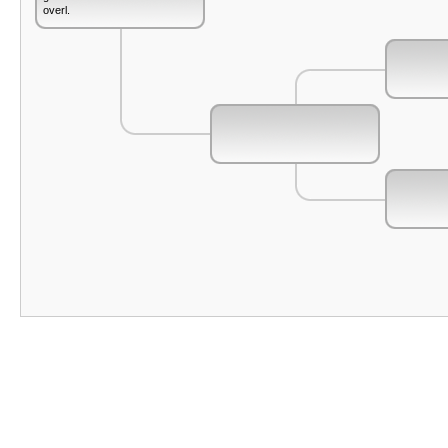
overl.