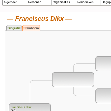
Algemeen
Personen
Organisaties
Periodieken
Begri
Franciscus Dikx
Biografie
Stamboom
Franciscus Dikx
geb.