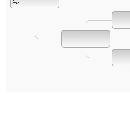
overl.