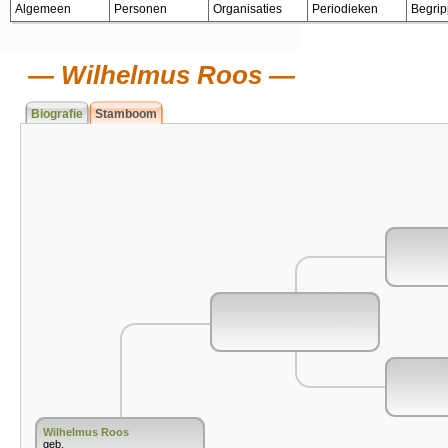
Algemeen
Personen
Organisaties
Periodieken
Begri
Wilhelmus Roos
Biografie
Stamboom
Wilhelmus Roos
geb.