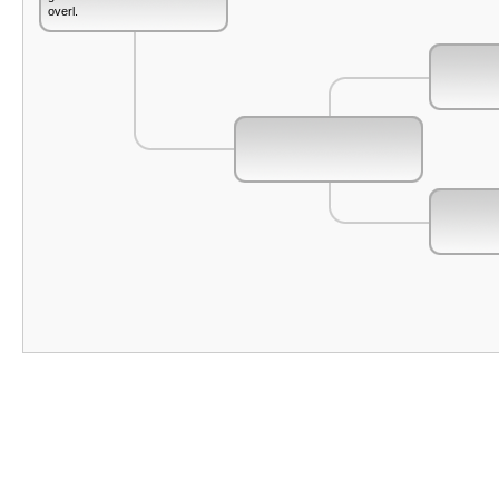
overl.