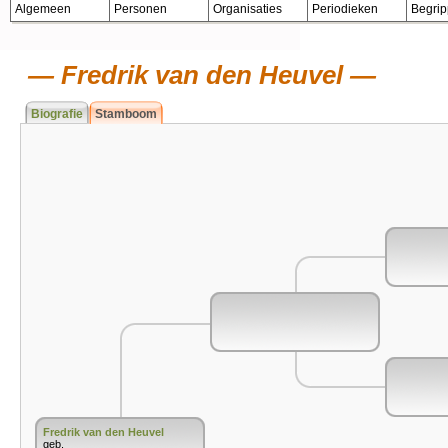
Algemeen
Personen
Organisaties
Periodieken
Begri
Fredrik van den Heuvel
Biografie
Stamboom
Fredrik van den Heuvel
geb.