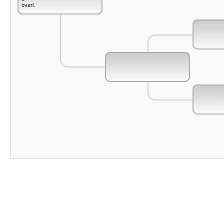
overl.