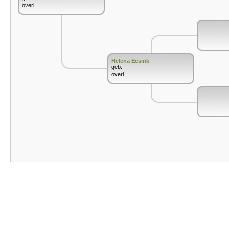
overl.
Helena Eesink
geb.
overl.