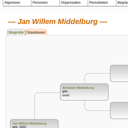
Algemeen
Personen
Organisaties
Periodieken
Begri
Jan Willem Middelburg
Biografie
Stamboom
Abraham Middelburg
geb.
overl.
Jan Willem Middelburg
geb. 1810