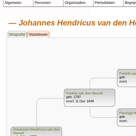
Algemeen
Personen
Organisaties
Periodieken
Begri
Johannes Hendricus van den H
Biografie
Stamboom
Fredrik va
geb.
overl.
Fredrik van den Heuvel
geb. 1797
overl. 11 Dec 1848
Fennigje 
geb.
overl.
Johannes Hendricus van den
Heuvel