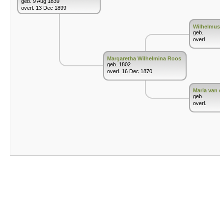
geb. 9 Aug 1839
overl. 13 Dec 1899
Wilhelmu
geb.
overl.
Margaretha Wilhelmina Roos
geb. 1802
overl. 16 Dec 1870
Maria van
geb.
overl.