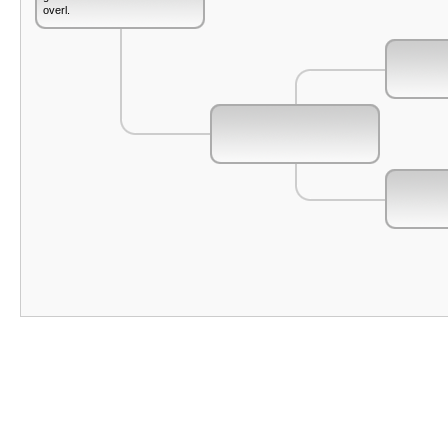
overl.