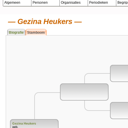
Algemeen
Personen
Organisaties
Periodieken
Begri
Gezina Heukers
Biografie
Stamboom
Gezina Heukers
geb.