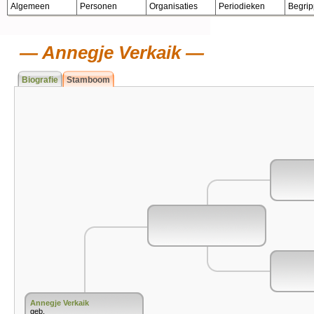
Algemeen
Personen
Organisaties
Periodieken
Begri
Annegje Verkaik
Biografie
Stamboom
Annegje Verkaik
geb.