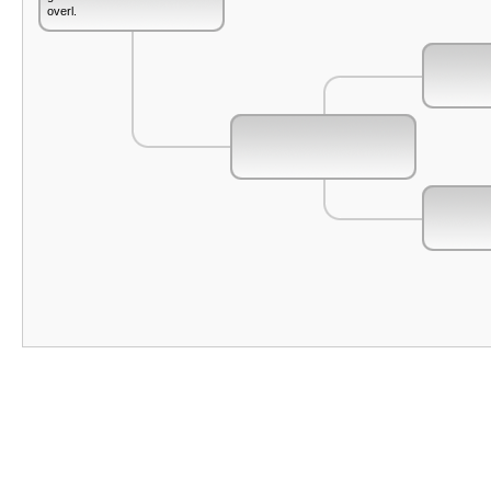
overl.