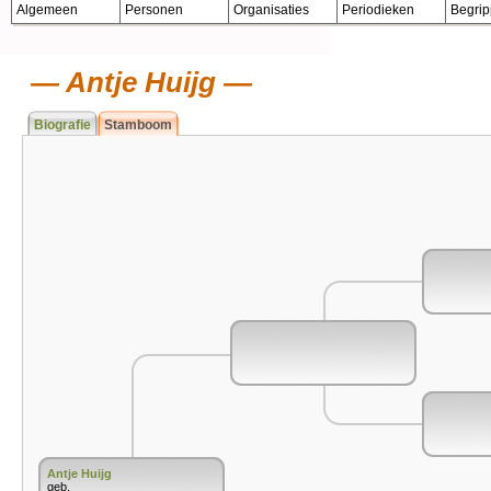
Algemeen
Personen
Organisaties
Periodieken
Begri
Antje Huijg
Biografie
Stamboom
Antje Huijg
geb.