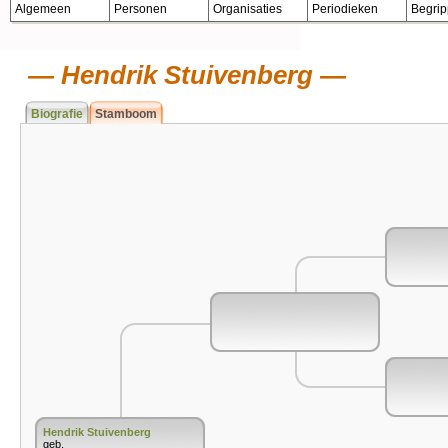
Algemeen
Personen
Organisaties
Periodieken
Begri
Hendrik Stuivenberg
Biografie
Stamboom
Hendrik Stuivenberg
geb.