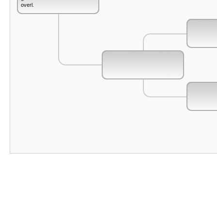
overl.