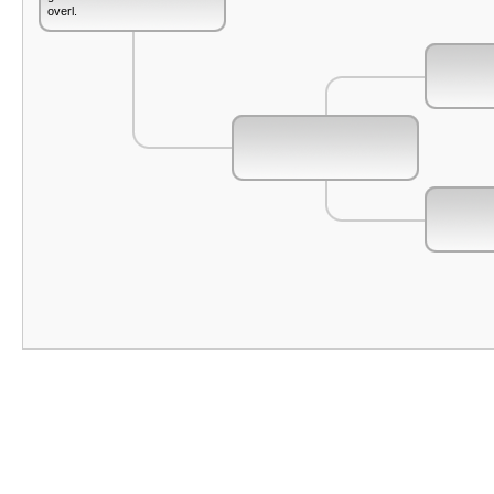
overl.