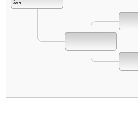
overl.