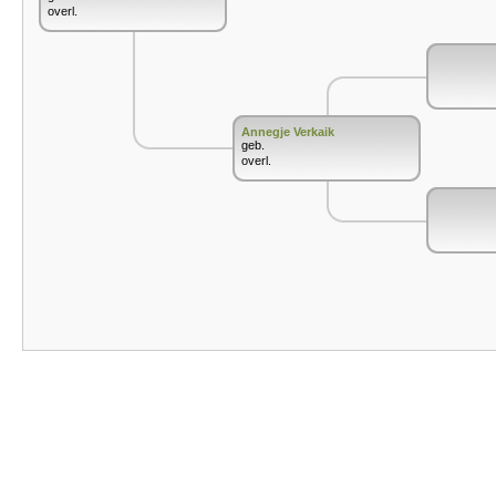
overl.
Annegje Verkaik
geb.
overl.