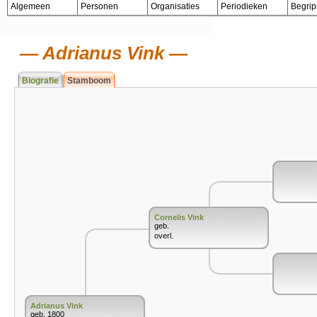
Algemeen
Personen
Organisaties
Periodieken
Begri
Adrianus Vink
Biografie
Stamboom
Cornelis Vink
geb.
overl.
Adrianus Vink
geb. 1800