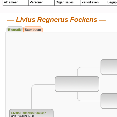
Algemeen
Personen
Organisaties
Periodieken
Begri
Livius Regnerus Fockens
Biografie
Stamboom
Livius Regnerus Fockens
geb. 23 Juni 1760