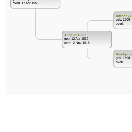
overl. 17 Apr 1951
Anthony L
geb. 1806
overl.
Antje de Glint
geb. 12 Apr 1839
overl. 2 Nov 1916
Romkje Le
geb. 1808
overl.