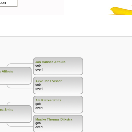
ppen
Jan Hanses Althuis
geb.
overl.
s Althuis
Akke Jans Visser
geb.
overl.
Ale Klazes Smits
geb.
overl.
les Smits
Maaike Thomas Dijkstra
geb.
overl.