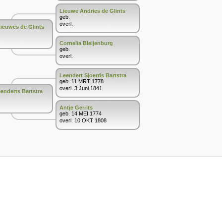
Lieuwe Andries de Glints
geb.
overl.
ieuwes de Glints
Cornelia Bleijenburg
geb.
overl.
Leendert Sjoerds Bartstra
geb. 11 MRT 1778
overl. 3 Juni 1841
enderts Bartstra
Antje Gerrits
geb. 14 MEI 1774
overl. 10 OKT 1808