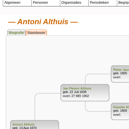
Algemeen
Personen
Organisaties
Periodieken
Begri
Antoni Althuis
Biografie
Stamboom
Pieter Jan
geb. 1805
overl.
Jan Pieters Althuis
geb. 22 Juli 1838
overl. 27 MEI 1902
Klaaske A
geb. 1809
overl.
Antoni Althuis
geb. 13 Aug 1870