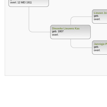
overl. 12 MEI 1911
Lieuwe Jo
geb.
overl.
Dieuwke Lieuwes Kas
geb. 1807
overl.
Jannigje P
geb.
overl.