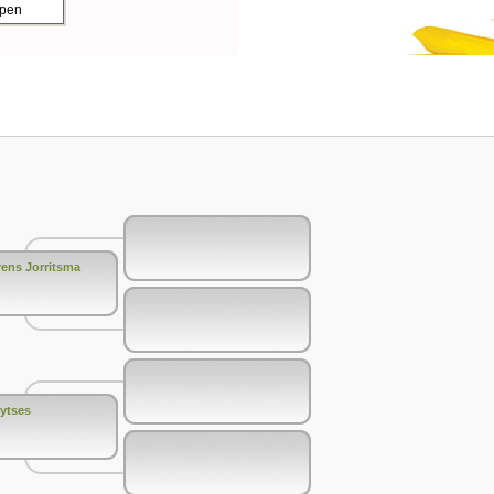
ppen
ens Jorritsma
ytses