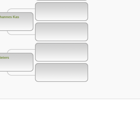
hannes Kas
ieters