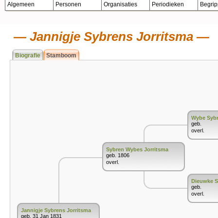
Algemeen
Personen
Organisaties
Periodieken
Begri
Jannigje Sybrens Jorritsma
Biografie
Stamboom
Wybe Sybr
geb.
overl.
Sybren Wybes Jorritsma
geb. 1806
overl.
Dieuwke S
geb.
overl.
Jannigje Sybrens Jorritsma
geb. 31 Jan 1831