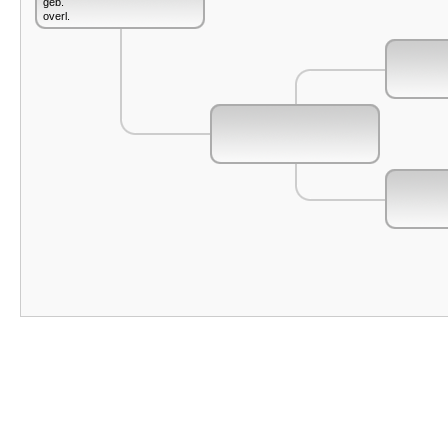
geb.
overl.