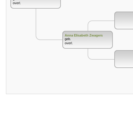
overl.
Anna Elisabeth Zwagers
geb.
overl.