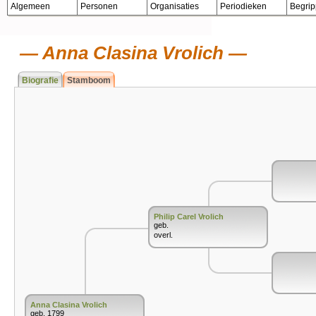
Algemeen
Personen
Organisaties
Periodieken
Begri
Anna Clasina Vrolich
Biografie
Stamboom
Philip Carel Vrolich
geb.
overl.
Anna Clasina Vrolich
geb. 1799