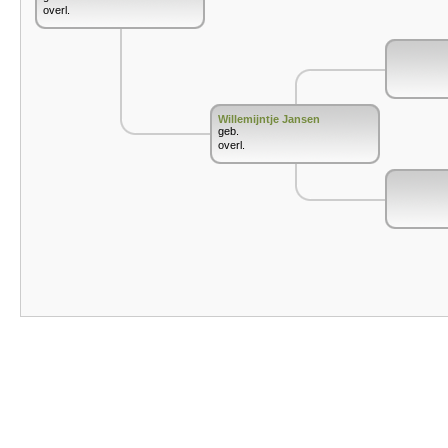
overl.
Willemijntje Jansen
geb.
overl.