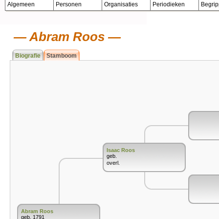
Algemeen
Personen
Organisaties
Periodieken
Begri
Abram Roos
Biografie
Stamboom
Isaac Roos
geb.
overl.
Abram Roos
geb. 1791