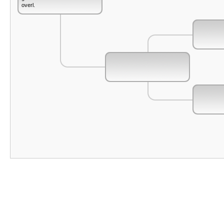
overl.