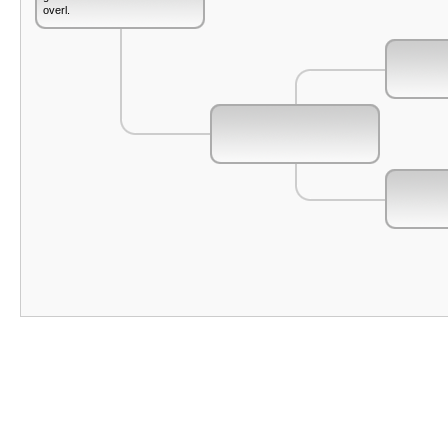
overl.