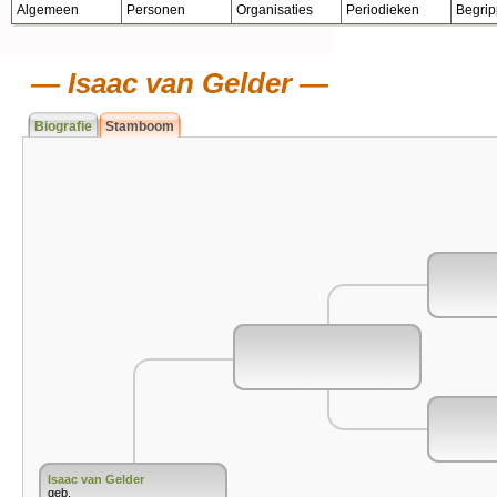
Algemeen
Personen
Organisaties
Periodieken
Begri
Isaac van Gelder
Biografie
Stamboom
Isaac van Gelder
geb.