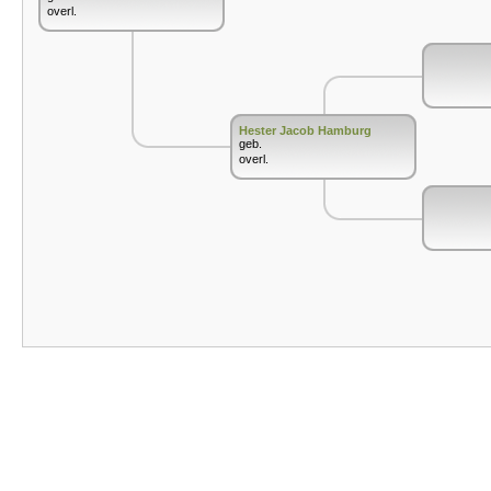
overl.
Hester Jacob Hamburg
geb.
overl.