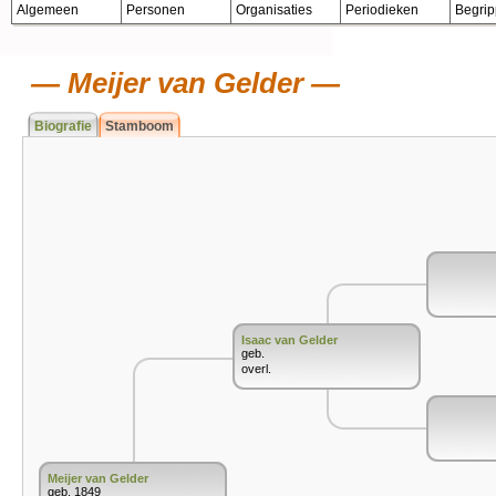
Algemeen
Personen
Organisaties
Periodieken
Begri
Meijer van Gelder
Biografie
Stamboom
Isaac van Gelder
geb.
overl.
Meijer van Gelder
geb. 1849