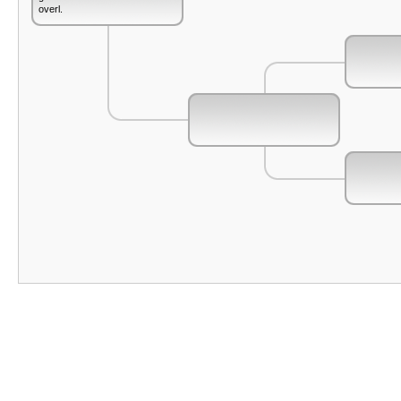
overl.