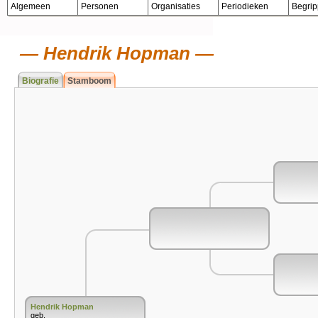
Algemeen
Personen
Organisaties
Periodieken
Begri
Hendrik Hopman
Biografie
Stamboom
Hendrik Hopman
geb.