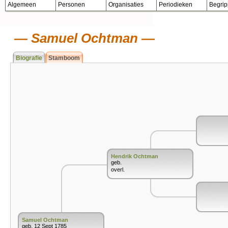
Algemeen
Personen
Organisaties
Periodieken
Begri
Samuel Ochtman
Biografie
Stamboom
Hendrik Ochtman
geb.
overl.
Samuel Ochtman
geb. 12 Sept 1785