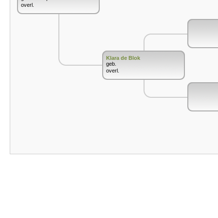
overl.
Klara de Blok
geb.
overl.