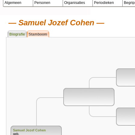
Algemeen
Personen
Organisaties
Periodieken
Begri
Samuel Jozef Cohen
Biografie
Stamboom
Samuel Jozef Cohen
geb.