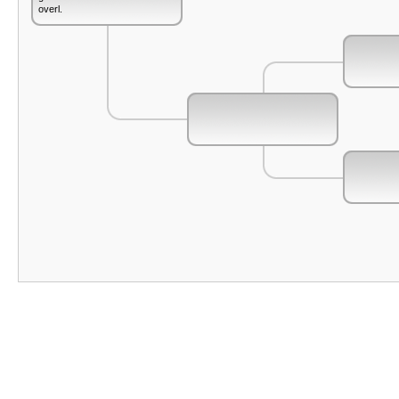
overl.