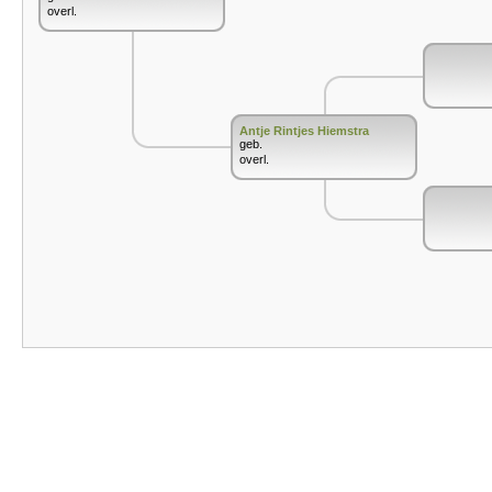
overl.
Antje Rintjes Hiemstra
geb.
overl.