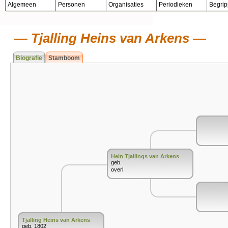
Algemeen
Personen
Organisaties
Periodieken
Begri
Tjalling Heins van Arkens
Biografie
Stamboom
Hein Tjallings van Arkens
geb.
overl.
Tjalling Heins van Arkens
geb. 1802