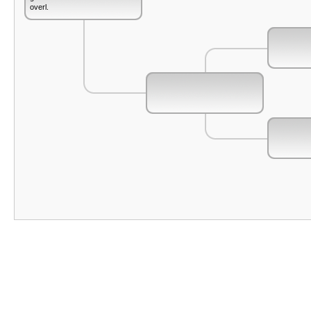
overl.