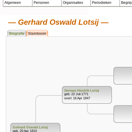
Algemeen
Personen
Organisaties
Periodieken
Begri
Gerhard Oswald Lotsij
Biografie
Stamboom
Servaas Hendrik Lotsij
geb. 22 Juli 1771
overl. 16 Apr 1847
Gerhard Oswald Lotsij
geb. 20 Apr 1810