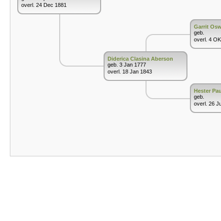
overl. 24 Dec 1881
Garrit Os
geb.
overl. 4 O
Diderica Clasina Aberson
geb. 3 Jan 1777
overl. 18 Jan 1843
Hester Pa
geb.
overl. 26 J