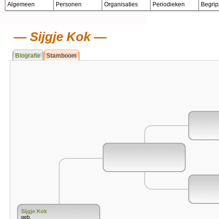
Algemeen
Personen
Organisaties
Periodieken
Begri
Sijgje Kok
Biografie
Stamboom
Sijgje Kok
geb.