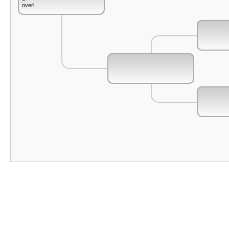
overl.