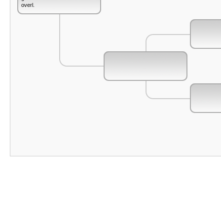
overl.