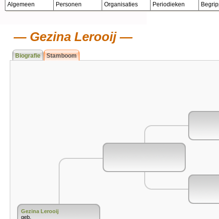
Algemeen
Personen
Organisaties
Periodieken
Begri
Gezina Lerooij
Biografie
Stamboom
Gezina Lerooij
geb.