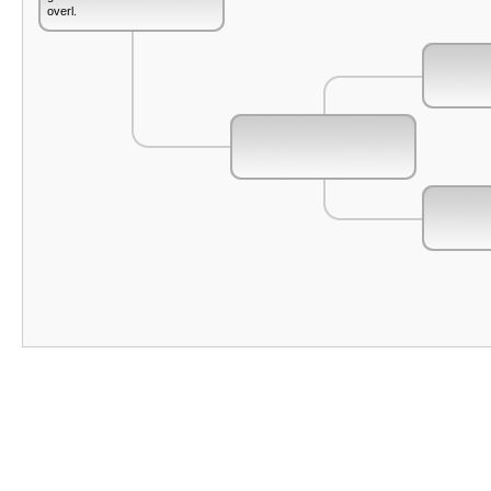
overl.