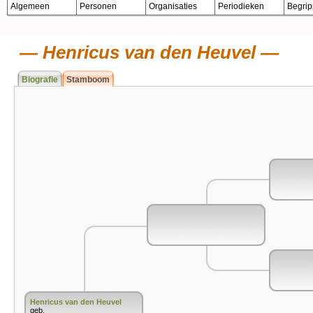
Algemeen
Personen
Organisaties
Periodieken
Begri
Henricus van den Heuvel
Biografie
Stamboom
Henricus van den Heuvel
geb.