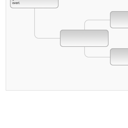
overl.