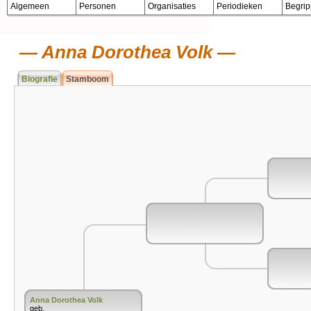
Algemeen
Personen
Organisaties
Periodieken
Begri
Anna Dorothea Volk
Biografie
Stamboom
Anna Dorothea Volk
geb.