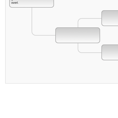
overl.