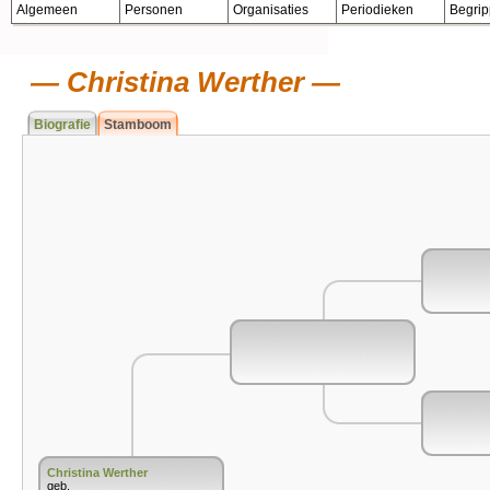
Algemeen
Personen
Organisaties
Periodieken
Begri
Christina Werther
Biografie
Stamboom
Christina Werther
geb.