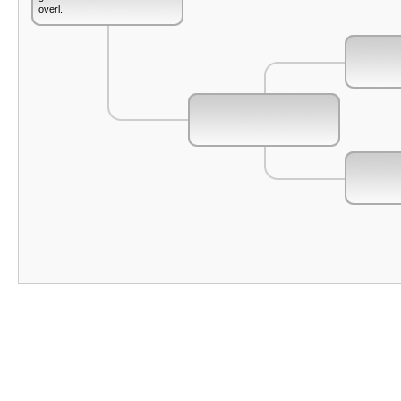
overl.