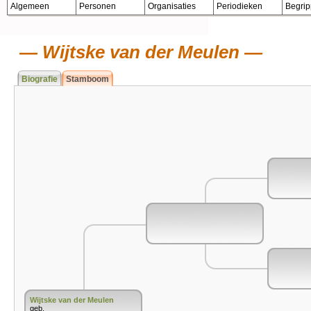
Algemeen
Personen
Organisaties
Periodieken
Begri
Wijtske van der Meulen
Biografie
Stamboom
Wijtske van der Meulen
geb.