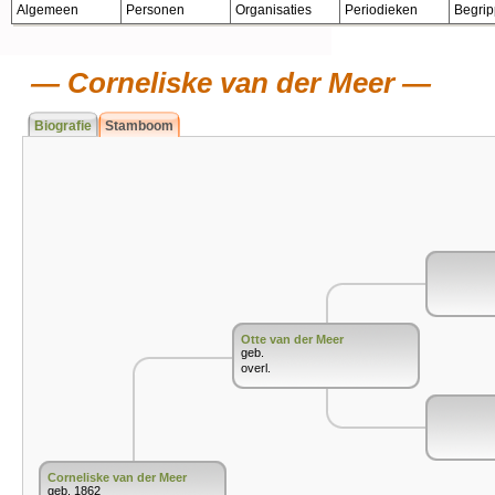
Algemeen
Personen
Organisaties
Periodieken
Begri
Corneliske van der Meer
Biografie
Stamboom
Otte van der Meer
geb.
overl.
Corneliske van der Meer
geb. 1862