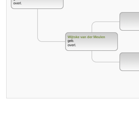
overl.
Wijtske van der Meulen
geb.
overl.