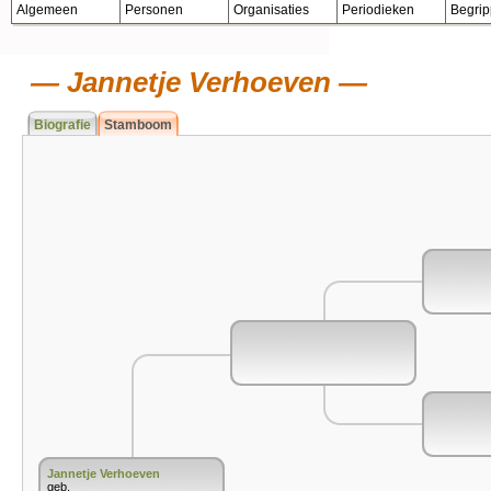
Algemeen
Personen
Organisaties
Periodieken
Begri
Jannetje Verhoeven
Biografie
Stamboom
Jannetje Verhoeven
geb.