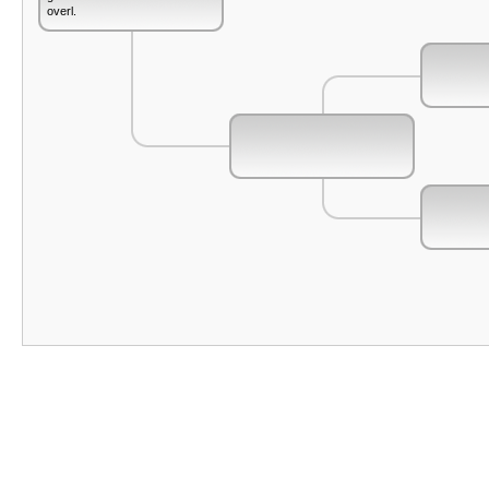
overl.