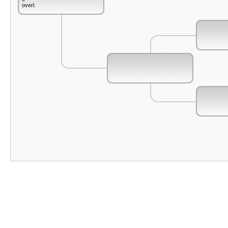
overl.