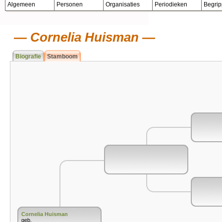
Algemeen
Personen
Organisaties
Periodieken
Begri
Cornelia Huisman
Biografie
Stamboom
Cornelia Huisman
geb.