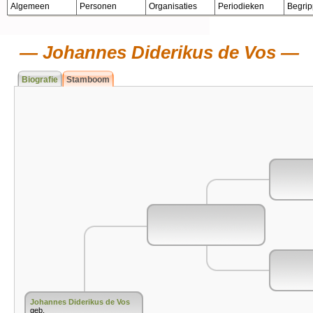
Algemeen
Personen
Organisaties
Periodieken
Begri
Johannes Diderikus de Vos
Biografie
Stamboom
Johannes Diderikus de Vos
geb.