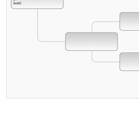
overl.