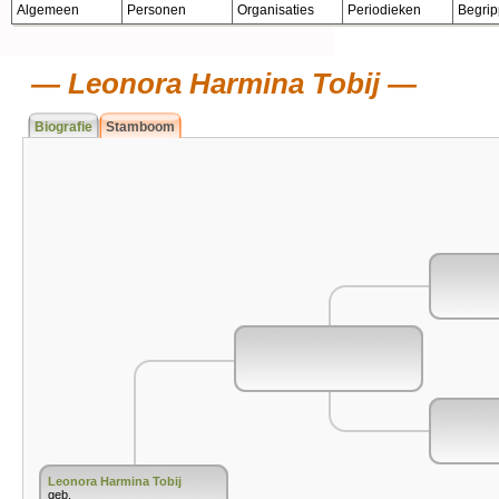
Algemeen
Personen
Organisaties
Periodieken
Begri
Leonora Harmina Tobij
Biografie
Stamboom
Leonora Harmina Tobij
geb.