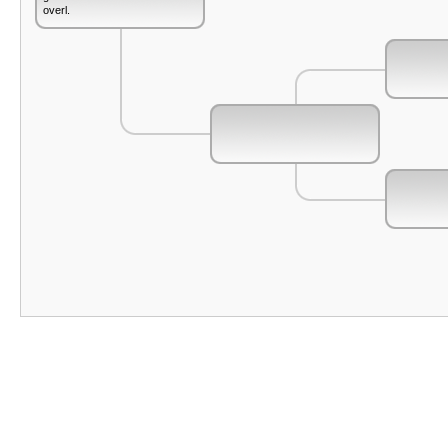
overl.