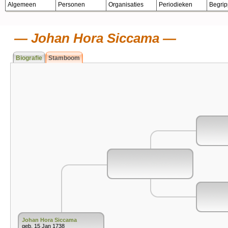
Algemeen
Personen
Organisaties
Periodieken
Begri
Johan Hora Siccama
Biografie
Stamboom
Johan Hora Siccama
geb. 15 Jan 1738