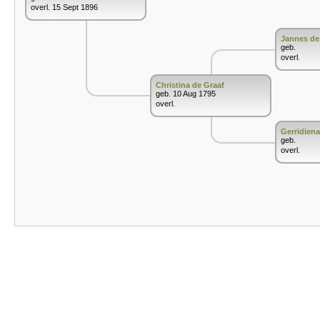
overl. 15 Sept 1896
Jannes de
geb.
overl.
Christina de Graaf
geb. 10 Aug 1795
overl.
Gerridiena
geb.
overl.