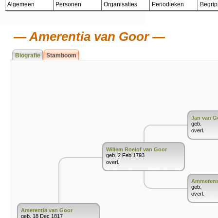
Algemeen
Personen
Organisaties
Periodieken
Begri
Amerentia van Goor
Biografie
Stamboom
Jan van G
geb.
overl.
Willem Roelof van Goor
geb. 2 Feb 1793
overl.
Ammerensi
geb.
overl.
Amerentia van Goor
geb. 18 Dec 1817