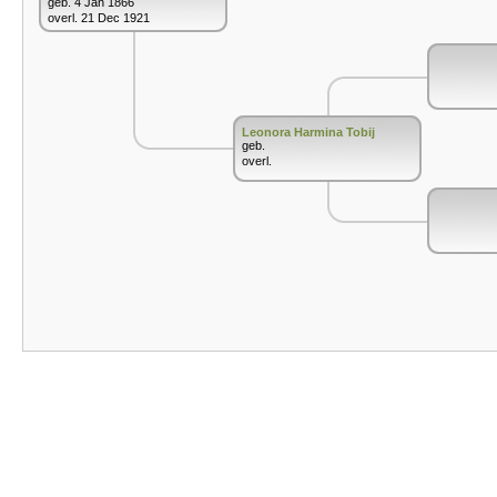
geb. 4 Jan 1866
overl. 21 Dec 1921
Leonora Harmina Tobij
geb.
overl.