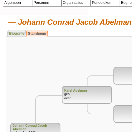
Algemeen
Personen
Organisaties
Periodieken
Begri
Johann Conrad Jacob Abelman
Biografie
Stamboom
Karel Abelman
geb.
overl.
Johann Conrad Jacob
Abelman