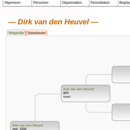
Algemeen
Personen
Organisaties
Periodieken
Begri
Dirk van den Heuvel
Biografie
Stamboom
Arie van den Heuvel
geb.
overl.
Dirk van den Heuvel
geb. 1808