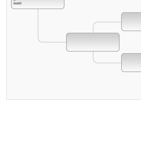
overl.