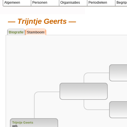
Algemeen
Personen
Organisaties
Periodieken
Begri
Trijntje Geerts
Biografie
Stamboom
Trijntje Geerts
geb.