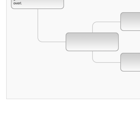
overl.