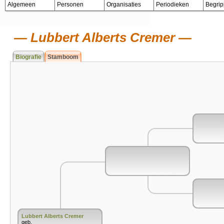
Algemeen
Personen
Organisaties
Periodieken
Begri
Lubbert Alberts Cremer
Biografie
Stamboom
Lubbert Alberts Cremer
geb.